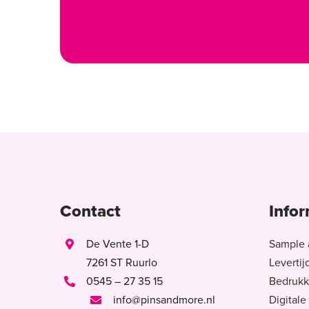
Contact
Infor
De Vente 1-D
Sample 
7261 ST Ruurlo
Levertij
0545 – 27 35 15
Bedrukk
info@pinsandmore.nl
Digitale