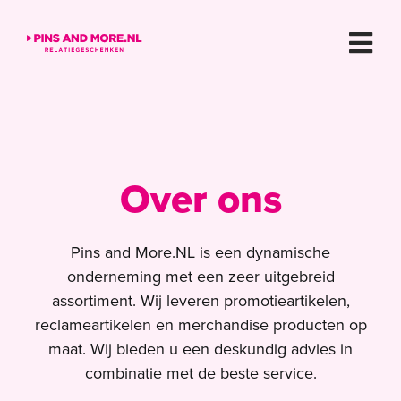
Ga
naar
Tog
inhoud
Navi
Home
Over ons
Over ons
Showroom
Contact
Pins and More.NL is een dynamische
onderneming met een zeer uitgebreid
assortiment. Wij leveren promotieartikelen,
reclameartikelen en merchandise producten op
maat. Wij bieden u een deskundig advies in
combinatie met de beste service.